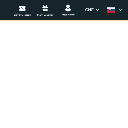
CHF
Moje konto
Zľavový kupón
Mám voucher
3. Vaše údaje
Dátum odchodu
osím vyberte