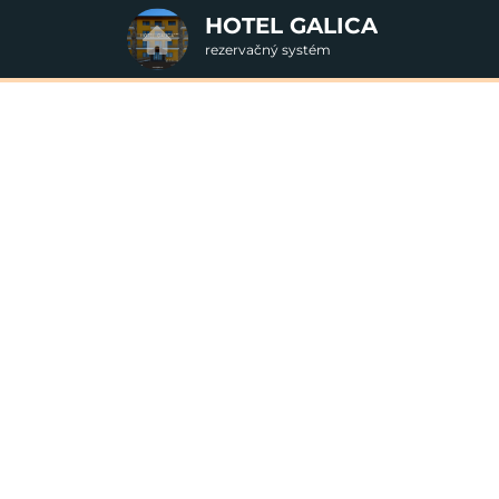
HOTEL GALICA
rezervačný systém
2. Doplnkové služby
Silvester 2026
u
rte
Pr