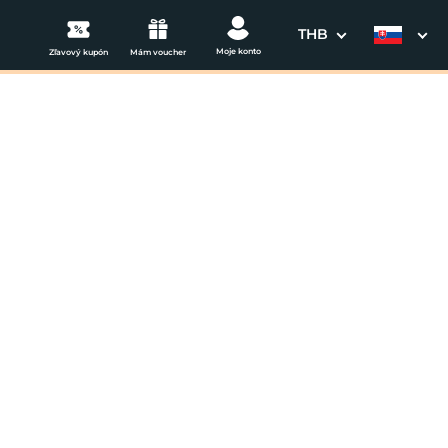
THB
Moje konto
Zľavový kupón
Mám voucher
3. Vaše údaje
Dátum odchodu
osím vyberte