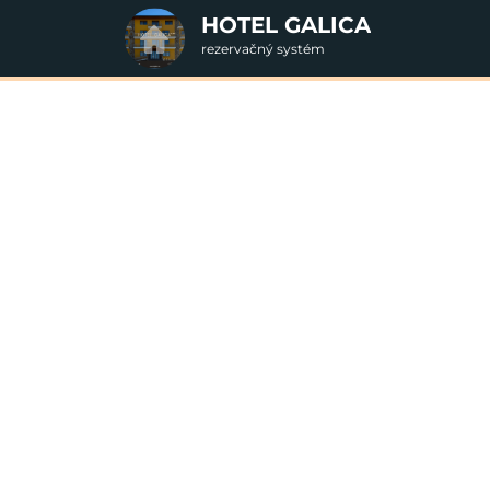
HOTEL GALICA
rezervačný systém
2. Doplnkové služby
Silvester 2026
u
rte
Pr