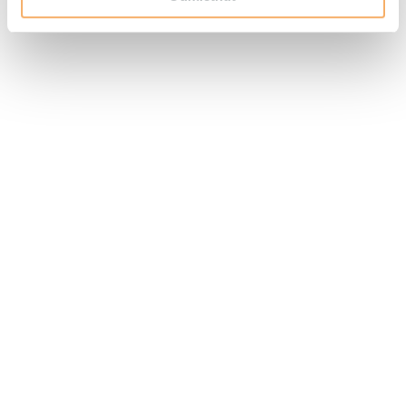
Najvýhodnejšie ceny priamo
na webe
Najvýhodnejšie storno
podmienky