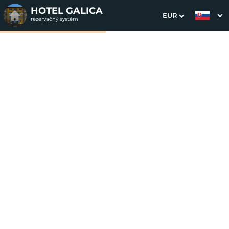
HOTEL GALICA
EUR
rezervačný systém
1. Výber pobytu
2. Doplnkové služby
3. Vaše údaje
Dvojlôžková izba s
prístelkou (2+1)
Dátum príchodu
Dátum odchodu
Prosím vyberte
Prosím vyberte
Inšpirujte sa akciovými pobytmi