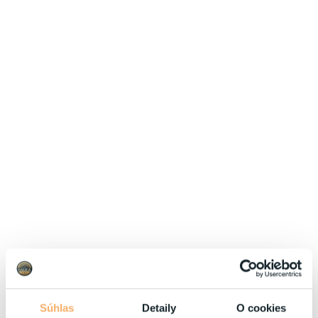
Inšpirujte sa akciovými pobytmi
Cena od
660 EUR
izba/pobyt
Silvester 2026
29.12.2026 - 03.01.2027
Polpenzia
VYBRAŤ
Súhlas
Detaily
O cookies