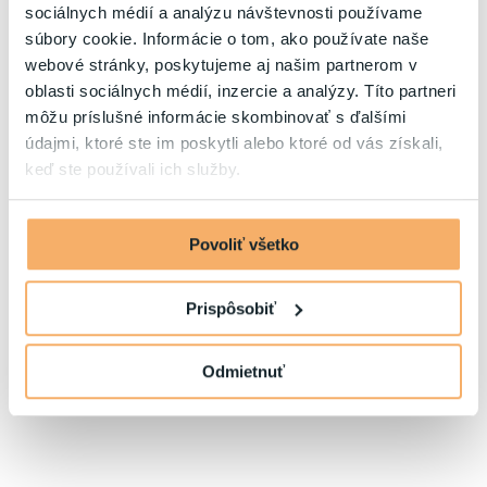
Najvýhodnejšie ceny priamo
sociálnych médií a analýzu návštevnosti používame
na webe
súbory cookie. Informácie o tom, ako používate naše
webové stránky, poskytujeme aj našim partnerom v
oblasti sociálnych médií, inzercie a analýzy. Títo partneri
môžu príslušné informácie skombinovať s ďalšími
údajmi, ktoré ste im poskytli alebo ktoré od vás získali,
keď ste používali ich služby.
Najvýhodnejšie storno
podmienky
Povoliť všetko
Prispôsobiť
Odmietnuť
Výber najlepšej izby pre
rezervácie na priamo