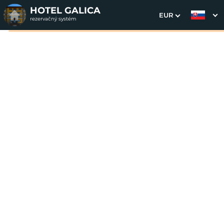
HOTEL GALICA
EUR
rezervačný systém
1. Výber pobytu
2. Doplnkové služby
3. Vaše údaje
Silvester 2026
Dátum príchodu
Dátum odchodu
Prosím vyberte
Prosím vyberte