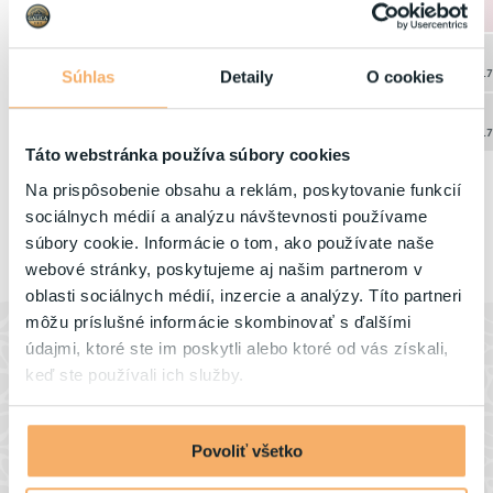
179 EUR
179 EUR
179 EUR
179 EUR
179 EUR
17
18
19
20
21
22
Súhlas
Detaily
O cookies
179 EUR
179 EUR
179 EUR
179 EUR
179 EUR
179 EUR
17
24
25
26
27
29
28
179 EUR
179 EUR
179 EUR
179 EUR
17
Táto webstránka používa súbory cookies
31
Na prispôsobenie obsahu a reklám, poskytovanie funkcií
1. Dátum príchodu
2. Dátum odchodu
179 EUR
Prosím vyberte
Prosím vyberte
sociálnych médií a analýzu návštevnosti používame
súbory cookie. Informácie o tom, ako používate naše
webové stránky, poskytujeme aj našim partnerom v
oblasti sociálnych médií, inzercie a analýzy. Títo partneri
môžu príslušné informácie skombinovať s ďalšími
údajmi, ktoré ste im poskytli alebo ktoré od vás získali,
keď ste používali ich služby.
Novinky a blog
Povoliť všetko
Váš pobyt bude nabitý zážitkami každý deň. Aby ste si
oddych v termálnej vode užili naplno, naplánujte si