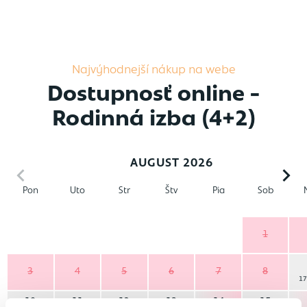
Najvýhodnejší nákup na webe
Dostupnosť online -
Rodinná izba (4+2)
AUGUST 2026
Pon
Uto
Str
Štv
Pia
Sob
1
3
4
5
6
7
8
17
10
11
12
13
14
15