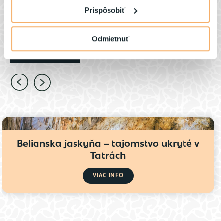
Prispôsobiť
objavovanie krás v blízkosti Hotela Galica. Na skok máte
množstvo atrakcií, na ktoré nezabudnete.
Odmietnuť
VŠETKY ČLÁNKY
Belianska jaskyňa – tajomstvo ukryté v
Tatrách
VIAC INFO