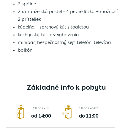
2 spálne
2 x manželská posteľ - 4 pevné lôžka + možnosť
2 prísteliek
kúpeľňa – sprchový kút s toaletou
kuchynský kút bez vybavenia
minibar, bezpečnostný sejf, telefón, televízia
balkón
Základné info k pobytu
CHECK-IN
CHECK-OUT
od 14:00
do 11:00