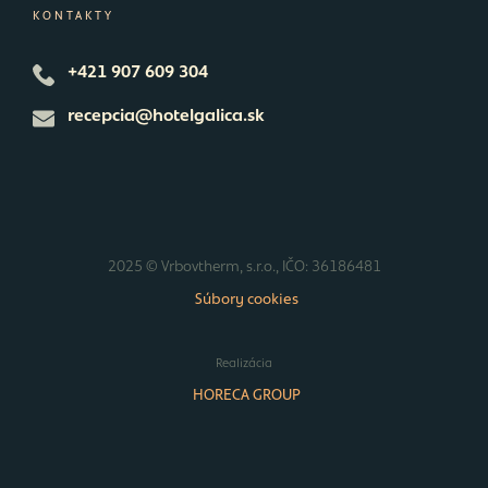
KONTAKTY
+421 907 609 304
recepcia@hotelgalica.sk
2025 © Vrbovtherm, s.r.o., IČO: 36186481
Súbory cookies
Realizácia
HORECA GROUP