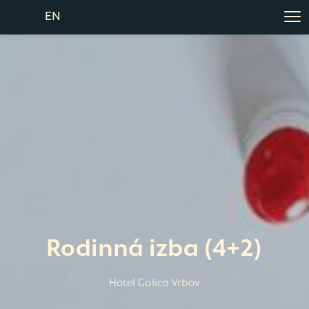
EN
Rodinná izba (4+2)
Hotel Galica Vrbov