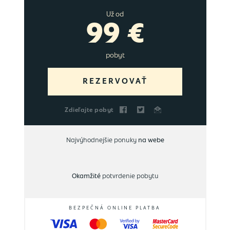
Už od
99 €
pobyt
REZERVOVAŤ
Zdieľajte pobyt
Najvýhodnejšie ponuky
na webe
Okamžité
potvrdenie pobytu
BEZPEČNÁ ONLINE PLATBA