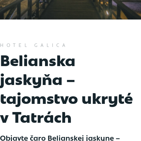
HOTEL GALICA
Belianska
jaskyňa –
tajomstvo ukryté
v Tatrách
Objavte čaro Belianskej jaskyne –