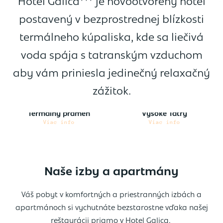
Hotel Galica*** je novootvorený hotel
postavený v bezprostrednej blízkosti
termálneho kúpaliska, kde sa liečivá
voda spája s tatranským vzduchom
aby vám priniesla jedinečný relaxačný
zážitok.
meň
Vysoké Tatry
Reštaurácia
Viac info
Viac info
Naše izby a apartmány
Váš pobyt v komfortných a priestranných izbách a
apartmánoch si vychutnáte bezstarostne vďaka našej
reštaurácii priamo v Hotel Galica.