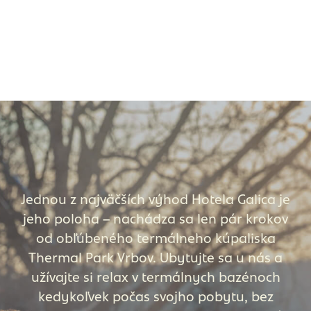
Jednou z najväčších výhod Hotela Galica je
jeho poloha – nachádza sa len pár krokov
od obľúbeného termálneho kúpaliska
Thermal Park Vrbov. Ubytujte sa u nás a
užívajte si relax v termálnych bazénoch
kedykoľvek počas svojho pobytu, bez