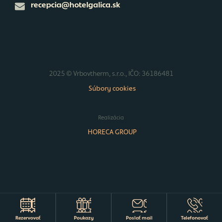
recepcia@hotelgalica.sk
2025 © Vrbovtherm, s.r.o., IČO: 36186481
Súbory cookies
Realizácia
HORECA GROUP
Rezervovať
Poukazy
Poslať mail
Telefonovať