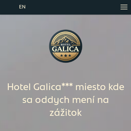
EN
Hotel Galica*** miesto kde
sa oddych mení na
zážitok