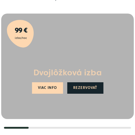
99 €
izba/noc
Dvojlôžková izba
VIAC INFO
REZERVOVAŤ