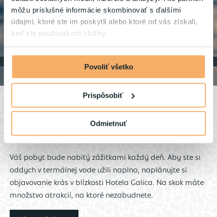
môžu príslušné informácie skombinovať s ďalšími
údajmi, ktoré ste im poskytli alebo ktoré od vás získali,
keď ste používali ich služby.
Povoliť všetko
Prispôsobiť
Novinky a blog
Odmietnuť
Váš pobyt bude nabitý zážitkami každý deň. Aby ste si
oddych v termálnej vode užili naplno, naplánujte si
objavovanie krás v blízkosti Hotela Galica. Na skok máte
množstvo atrakcií, na ktoré nezabudnete.