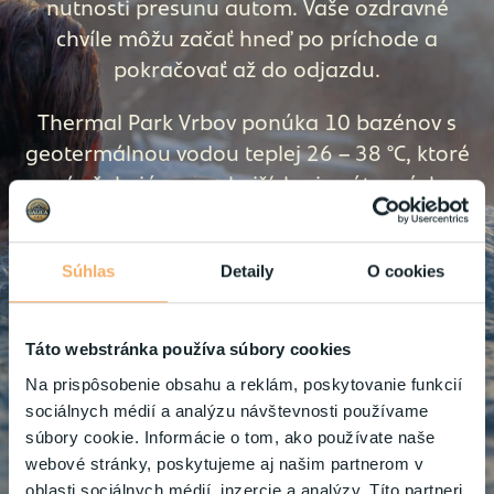
nutnosti presunu autom. Vaše ozdravné
chvíle môžu začať hneď po príchode a
pokračovať až do odjazdu.
Thermal Park Vrbov ponúka 10 bazénov s
geotermálnou vodou teplej 26 – 38 °C, ktoré
vás čakajú vo vonkajších aj vnútorných
priestoroch. Či už hľadáte relaxáciu v
masážnych tryskách a vírivkách, aktívne
Súhlas
Detaily
O cookies
plávanie alebo zábavu pre celú rodinu v
detských bazénoch s vodnými atrakciami,
nájdete tu všetko na jednom mieste. Liečivé
Táto webstránka používa súbory cookies
účinky termálnej vody prispejú k
Na prispôsobenie obsahu a reklám, poskytovanie funkcií
regenerácii vášho pohybového
sociálnych médií a analýzu návštevnosti používame
ústrojenstva, upokojeniu nervov a zlepšeniu
súbory cookie. Informácie o tom, ako používate naše
dýchacích ciest.
webové stránky, poskytujeme aj našim partnerom v
oblasti sociálnych médií, inzercie a analýzy. Títo partneri